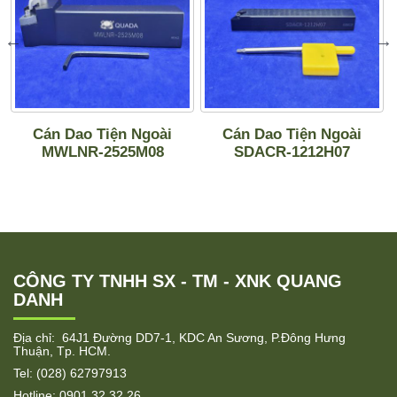
Cán Dao Tiện Ngoài
Cán Dao Tiện Ngoài
MWLNR-2525M08
SDACR-1212H07
CÔNG TY TNHH SX - TM - XNK QUANG
DANH
Địa chỉ: 64J1 Đường DD7-1, KDC An Sương, P.Đông Hưng
Thuận, Tp. HCM.
Tel: (028) 62797913
Hotline: 0901 32 32 26