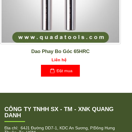
Dao Phay Bo Góc 65HRC
Liên hệ
Đặt mua
CÔNG TY TNHH SX - TM - XNK QUANG
DANH
Địa chỉ: 64J1 Đường DD7-1, KDC An Sương, P.Đông Hưng