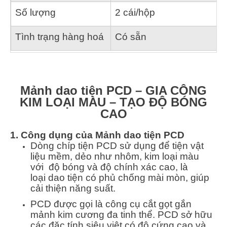
Số lượng
2 cái/hộp
Tình trạng hàng hoá
Có sẵn
Mảnh dao tiện PCD – GIA CÔNG
KIM LOẠI MÀU – TẠO ĐỘ BÓNG
CAO
1. Công dụng của Mảnh dao tiện PCD
Dòng chíp tiện PCD sử dụng để tiện vật
liệu mềm, dẻo như nhôm, kim loại màu
với độ bóng và độ chính xác cao, là
loại dao tiện có phủ chống mài mòn, giúp
cải thiện năng suất.
PCD được gọi là công cụ cắt gọt gắn
mảnh kim cương đa tinh thể. PCD sở hữu
các đặc tính siêu việt có độ cứng cao và